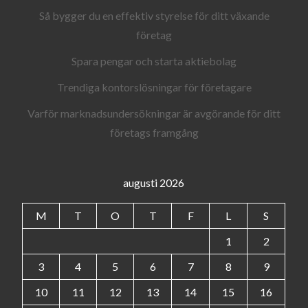
Så bygger du en effektiv styrelse för ditt växande
företag
Spara pengar och starta aktiebolag
Trendiga kontorslösningar för företagare
Varför marknadsundersökningar är avgörande för ditt
företags framgång
augusti 2026
M
T
O
T
F
L
S
1
2
3
4
5
6
7
8
9
10
11
12
13
14
15
16