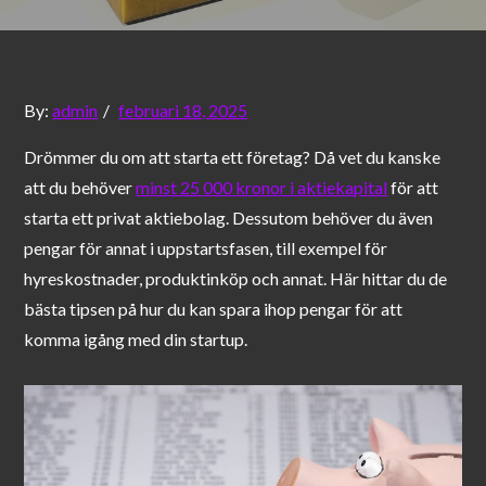
Posted
By:
admin
februari 18, 2025
on
Drömmer du om att starta ett företag? Då vet du kanske
att du behöver
minst 25 000 kronor i aktiekapital
för att
starta ett privat aktiebolag. Dessutom behöver du även
pengar för annat i uppstartsfasen, till exempel för
hyreskostnader, produktinköp och annat. Här hittar du de
bästa tipsen på hur du kan spara ihop pengar för att
komma igång med din startup.