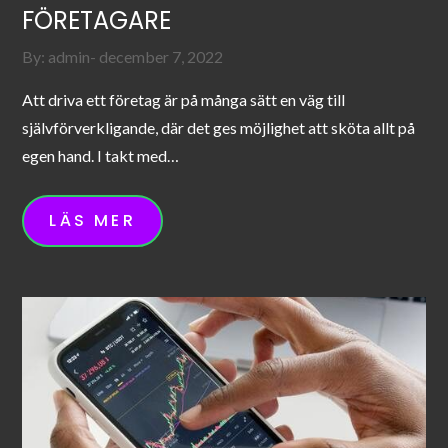
FÖRETAGARE
Posted
By:
admin
december 7, 2022
on
Att driva ett företag är på många sätt en väg till
självförverkligande, där det ges möjlighet att sköta allt på
egen hand. I takt med…
LÄS MER