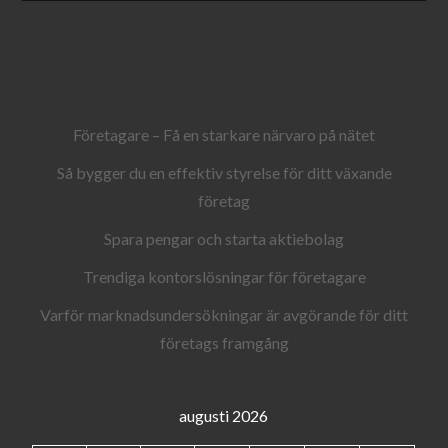
Företagare – Få en starkare närvaro på nätet
Så bygger du en effektiv styrelse för ditt växande
företag
Spara pengar och starta aktiebolag
Trendiga kontorslösningar för företagare
Varför marknadsundersökningar är avgörande för ditt
företags framgång
augusti 2026